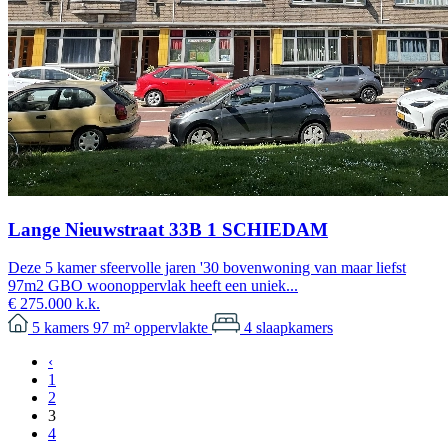
Lange Nieuwstraat 33B 1 SCHIEDAM
Deze 5 kamer sfeervolle jaren '30 bovenwoning van maar liefst
97m2 GBO woonoppervlak heeft een uniek...
€ 275.000 k.k.
5
kamers
97 m²
oppervlakte
4
slaapkamers
‹
1
2
3
4