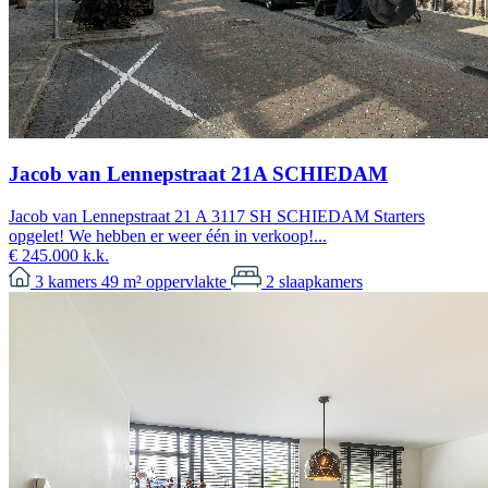
Jacob van Lennepstraat 21A SCHIEDAM
Jacob van Lennepstraat 21 A 3117 SH SCHIEDAM Starters
opgelet! We hebben er weer één in verkoop!...
€ 245.000 k.k.
3
kamers
49 m²
oppervlakte
2
slaapkamers