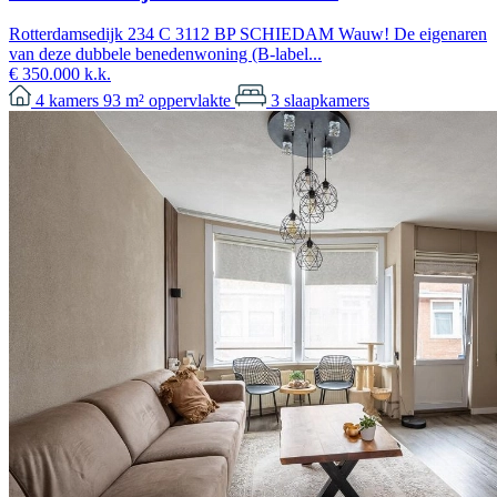
Rotterdamsedijk 234 C 3112 BP SCHIEDAM Wauw! De eigenaren
van deze dubbele benedenwoning (B-label...
€ 350.000 k.k.
4
kamers
93 m²
oppervlakte
3
slaapkamers