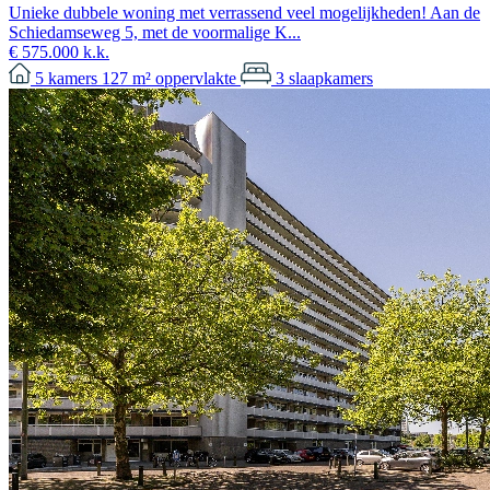
Unieke dubbele woning met verrassend veel mogelijkheden! Aan de
Schiedamseweg 5, met de voormalige K...
€ 575.000 k.k.
5
kamers
127 m²
oppervlakte
3
slaapkamers