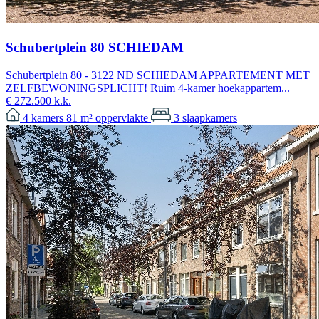
Schubertplein 80 SCHIEDAM
Schubertplein 80 - 3122 ND SCHIEDAM APPARTEMENT MET
ZELFBEWONINGSPLICHT! Ruim 4-kamer hoekappartem...
€ 272.500 k.k.
4
kamers
81 m²
oppervlakte
3
slaapkamers