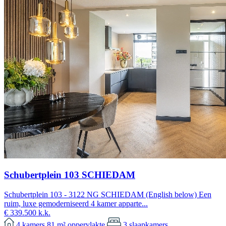
Schubertplein 103 SCHIEDAM
Schubertplein 103 - 3122 NG SCHIEDAM (English below) Een
ruim, luxe gemoderniseerd 4 kamer apparte...
€ 339.500 k.k.
4
kamers
81 m²
oppervlakte
3
slaapkamers