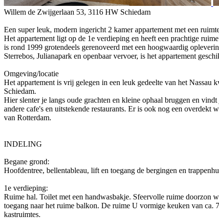
Willem de Zwijgerlaan 53, 3116 HW Schiedam
Een super leuk, modern ingericht 2 kamer appartement met een ruimteli
Het appartement ligt op de 1e verdieping en heeft een prachtige ru
is rond 1999 grotendeels gerenoveerd met een hoogwaardig opleverin
Sterrebos, Julianapark en openbaar vervoer, is het appartement geschi
Omgeving/locatie
Het appartement is vrij gelegen in een leuk gedeelte van het Nassau 
Schiedam.
Hier slenter je langs oude grachten en kleine ophaal bruggen en vindt
andere cafe's en uitstekende restaurants. Er is ook nog een overdek
van Rotterdam.
INDELING
Begane grond:
Hoofdentree, bellentableau, lift en toegang de bergingen en trappenhu
1e verdieping:
Ruime hal. Toilet met een handwasbakje. Sfeervolle ruime doorzon wo
toegang naar het ruime balkon. De ruime U vormige keuken van ca. 7
kastruimtes.