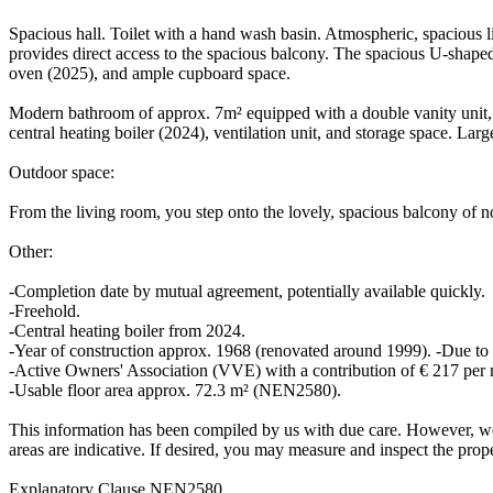
Spacious hall. Toilet with a hand wash basin. Atmospheric, spacious l
provides direct access to the spacious balcony. The spacious U-shape
oven (2025), and ample cupboard space.
Modern bathroom of approx. 7m² equipped with a double vanity unit, 
central heating boiler (2024), ventilation unit, and storage space. La
Outdoor space:
From the living room, you step onto the lovely, spacious balcony of n
Other:
-Completion date by mutual agreement, potentially available quickly.
-Freehold.
-Central heating boiler from 2024.
-Year of construction approx. 1968 (renovated around 1999). -Due to t
-Active Owners' Association (VVE) with a contribution of € 217 per
-Usable floor area approx. 72.3 m² (NEN2580).
This information has been compiled by us with due care. However, we 
areas are indicative. If desired, you may measure and inspect the prop
Explanatory Clause NEN2580