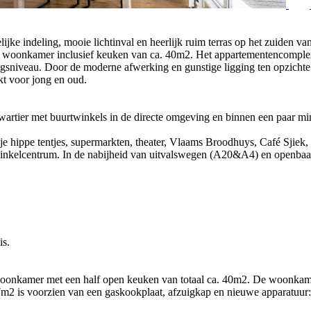
jke indeling, mooie lichtinval en heerlijk ruim terras op het zuiden van
ime woonkamer inclusief keuken van ca. 40m2. Het appartementencomple
gsniveau. Door de moderne afwerking en gunstige ligging ten opzicht
kt voor jong en oud.
kwartier met buurtwinkels in de directe omgeving en binnen een paar mi
 je hippe tentjes, supermarkten, theater, Vlaams Broodhuys, Café Sjiek,
t winkelcentrum. In de nabijheid van uitvalswegen (A20&A4) en openba
is.
onkamer met een half open keuken van totaal ca. 40m2. De woonkamer h
m2 is voorzien van een gaskookplaat, afzuigkap en nieuwe apparatuur: