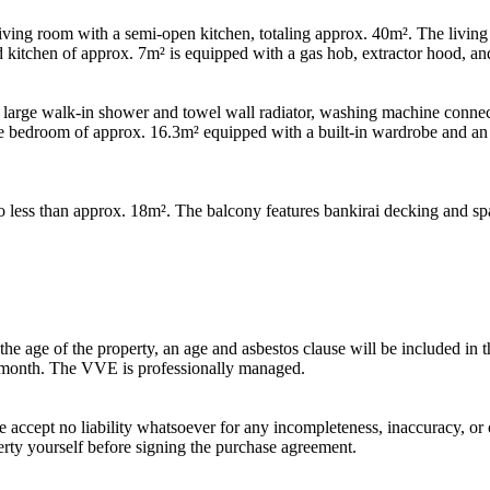
iving room with a semi-open kitchen, totaling approx. 40m². The living 
d kitchen of approx. 7m² is equipped with a gas hob, extractor hood, a
large walk-in shower and towel wall radiator, washing machine connect
rge bedroom of approx. 16.3m² equipped with a built-in wardrobe and an 
o less than approx. 18m². The balcony features bankirai decking and spa
he age of the property, an age and asbestos clause will be included in 
 month. The VVE is professionally managed.
accept no liability whatsoever for any incompleteness, inaccuracy, or 
erty yourself before signing the purchase agreement.