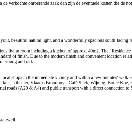
 van de verkochte onroerende zaak dan zijn de eventuele kosten die de 
out, beautiful natural light, and a wonderfully spacious south-facing t
pacious living room including a kitchen of approx. 40m2. The "Residence
ndard of finish. Due to the modern finish and convenient location relat
 for young and old.
h local shops in the immediate vicinity and within a few minutes' walk of
arkets, a theater, Vlaams Broodhuys, Café Sjiek, Wijning, Bonte Koe, H
terial roads (A20 & A4) and public transport with a direct connection to
tairwell.