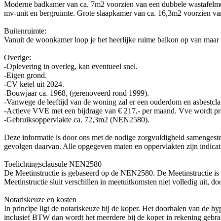
Moderne badkamer van ca. 7m2 voorzien van een dubbele wastafelmeub
mv-unit en bergruimte. Grote slaapkamer van ca. 16,3m2 voorzien van
Buitenruimte:
Vanuit de woonkamer loop je het heerlijke ruime balkon op van maar li
Overige:
-Oplevering in overleg, kan eventueel snel.
-Eigen grond.
-CV ketel uit 2024.
-Bouwjaar ca. 1968, (gerenoveerd rond 1999).
-Vanwege de leeftijd van de woning zal er een ouderdom en asbestc
-Actieve VVE met een bijdrage van € 217,- per maand. Vve wordt pr
-Gebruiksoppervlakte ca. 72,3m2 (NEN2580).
Deze informatie is door ons met de nodige zorgvuldigheid samengestel
gevolgen daarvan. Alle opgegeven maten en oppervlakten zijn indicat
Toelichtingsclausule NEN2580
De Meetinstructie is gebaseerd op de NEN2580. De Meetinstructie is
Meetinstructie sluit verschillen in meetuitkomsten niet volledig uit, d
Notariskeuze en kosten
In principe ligt de notariskeuze bij de koper. Het doorhalen van de h
inclusief BTW dan wordt het meerdere bij de koper in rekening gebra