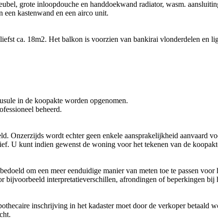
el, grote inloopdouche en handdoekwand radiator, wasm. aansluiting e
 een kastenwand en een airco unit.
efst ca. 18m2. Het balkon is voorzien van bankirai vlonderdelen en lig
lausule in de koopakte worden opgenomen.
ofessioneel beheerd.
d. Onzerzijds wordt echter geen enkele aansprakelijkheid aanvaard voo
ief. U kunt indien gewenst de woning voor het tekenen van de koopakte
 bedoeld om een meer eenduidige manier van meten toe te passen voor h
oor bijvoorbeeld interpretatieverschillen, afrondingen of beperkingen bij
ypothecaire inschrijving in het kadaster moet door de verkoper betaald 
cht.