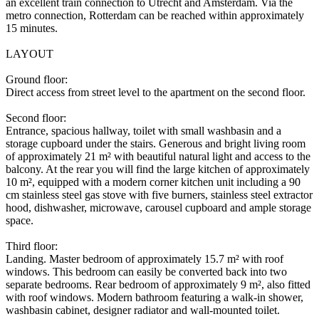
an excellent train connection to Utrecht and Amsterdam. Via the
metro connection, Rotterdam can be reached within approximately
15 minutes.
LAYOUT
Ground floor:
Direct access from street level to the apartment on the second floor.
Second floor:
Entrance, spacious hallway, toilet with small washbasin and a
storage cupboard under the stairs. Generous and bright living room
of approximately 21 m² with beautiful natural light and access to the
balcony. At the rear you will find the large kitchen of approximately
10 m², equipped with a modern corner kitchen unit including a 90
cm stainless steel gas stove with five burners, stainless steel extractor
hood, dishwasher, microwave, carousel cupboard and ample storage
space.
Third floor:
Landing. Master bedroom of approximately 15.7 m² with roof
windows. This bedroom can easily be converted back into two
separate bedrooms. Rear bedroom of approximately 9 m², also fitted
with roof windows. Modern bathroom featuring a walk-in shower,
washbasin cabinet, designer radiator and wall-mounted toilet.