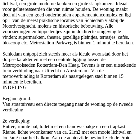
lichtval, een grote moderne keuken en grote slaapkamers. Ideaal
voor geïnteresseerden die van ruimte houden. De woning maakt
deel uit van een goed onderhouden appartementencomplex en ligt
op 1 van de meest praktische locaties van Schiedam vlakbij de
Noordvestgracht, molens en historische bebouwing. Alle
voorzieningen en hippe tentjes zijn in de directe omgeving te
vinden: supermarkten, theater, gezellige pleintjes, terrasjes, cafés,
bioscoop etc. Metrostation Parkweg is binnen 1 minuut te bereiken.
Schiedam ontpopt zich steeds meer als ideale woonstad door het
dorpse karakter en met een centrale ligging tussen de
Metropoolsteden Rotterdam-Den Haag. Tevens is er een uitstekende
trein verbinding naar Utrecht en Amsterdam. Via de
metroverbinding is Rotterdam als naastgelegen stad binnen 15
minuten te bereiken.
INDELING
Begane grond:
Van straatniveau een directe toegang naar de woning op de tweede
verdieping.
2e verdieping:
Entree, ruimte hal, toilet met een handwasbakje en een trapkast.
Riante, lichte woonkamer van ca. 21m2 met een mooie lichtval en
toegang naar het balkon. Aan de achterzijde bevindt zich de grote