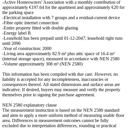
-Active Homeowners’ Association with a monthly contribution of
approximately €197.64 for the apartment and approximately €20 for
the parking space
-Electrical installation with 7 groups and a residual-current device
-Fibre optic internet connection
-Entire property fitted with double glazing
-Energy label B
-Leasehold has been prepaid until 01-12-2047; leasehold right runs
until 2096
-Year of construction: 2000
-Living area approximately 82.9 m² plus attic space of 16.4 m²
(internal storage space), measured in accordance with NEN 2580
-Volume approximately 308 m³ (NEN 2580)
This information has been compiled with due care. However, no
liability is accepted for any incompleteness, inaccuracies or
consequences thereof. All stated dimensions and surface areas are
indicative. If desired, buyers may measure and verify the property
themselves prior to signing the purchase agreement.
NEN 2580 explanatory clause
The measurement instruction is based on the NEN 2580 standard
and aims to apply a more uniform method of measuring usable floor
area. Differences in measurement outcomes cannot be fully
excluded due to interpretation differences, rounding or practical