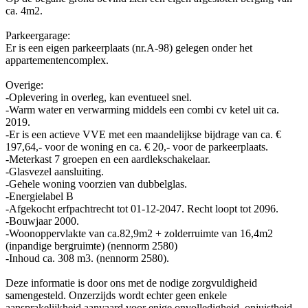
ca. 4m2.
Parkeergarage:
Er is een eigen parkeerplaats (nr.A-98) gelegen onder het
appartementencomplex.
Overige:
-Oplevering in overleg, kan eventueel snel.
-Warm water en verwarming middels een combi cv ketel uit ca.
2019.
-Er is een actieve VVE met een maandelijkse bijdrage van ca. €
197,64,- voor de woning en ca. € 20,- voor de parkeerplaats.
-Meterkast 7 groepen en een aardlekschakelaar.
-Glasvezel aansluiting.
-Gehele woning voorzien van dubbelglas.
-Energielabel B
-Afgekocht erfpachtrecht tot 01-12-2047. Recht loopt tot 2096.
-Bouwjaar 2000.
-Woonoppervlakte van ca.82,9m2 + zolderruimte van 16,4m2
(inpandige bergruimte) (nennorm 2580)
-Inhoud ca. 308 m3. (nennorm 2580).
Deze informatie is door ons met de nodige zorgvuldigheid
samengesteld. Onzerzijds wordt echter geen enkele
aansprakelijkheid aanvaard voor enige onvolledigheid, onjuistheid