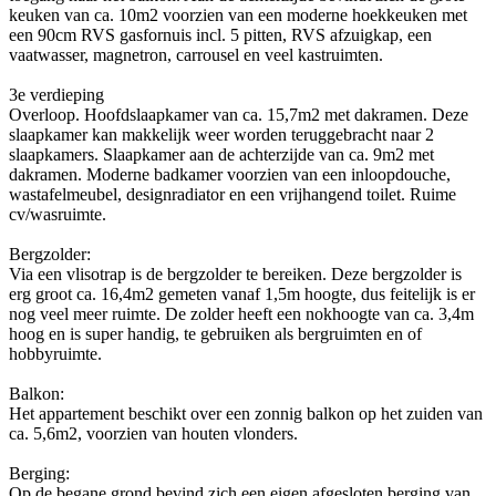
keuken van ca. 10m2 voorzien van een moderne hoekkeuken met
een 90cm RVS gasfornuis incl. 5 pitten, RVS afzuigkap, een
vaatwasser, magnetron, carrousel en veel kastruimten.
3e verdieping
Overloop. Hoofdslaapkamer van ca. 15,7m2 met dakramen. Deze
slaapkamer kan makkelijk weer worden teruggebracht naar 2
slaapkamers. Slaapkamer aan de achterzijde van ca. 9m2 met
dakramen. Moderne badkamer voorzien van een inloopdouche,
wastafelmeubel, designradiator en een vrijhangend toilet. Ruime
cv/wasruimte.
Bergzolder:
Via een vlisotrap is de bergzolder te bereiken. Deze bergzolder is
erg groot ca. 16,4m2 gemeten vanaf 1,5m hoogte, dus feitelijk is er
nog veel meer ruimte. De zolder heeft een nokhoogte van ca. 3,4m
hoog en is super handig, te gebruiken als bergruimten en of
hobbyruimte.
Balkon:
Het appartement beschikt over een zonnig balkon op het zuiden van
ca. 5,6m2, voorzien van houten vlonders.
Berging:
Op de begane grond bevind zich een eigen afgesloten berging van