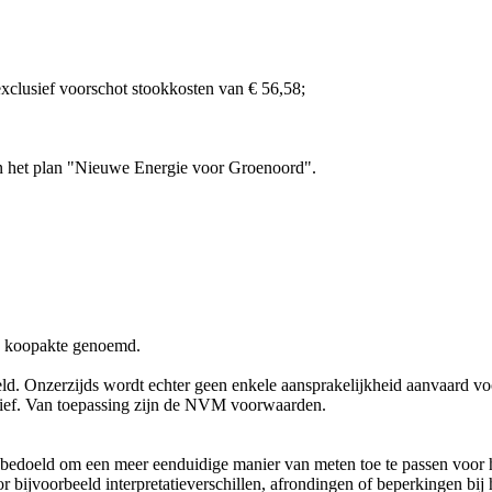
xclusief voorschot stookkosten van € 56,58;
an het plan "Nieuwe Energie voor Groenoord".
de koopakte genoemd.
d. Onzerzijds wordt echter geen enkele aansprakelijkheid aanvaard voo
tief. Van toepassing zijn de NVM voorwaarden.
 bedoeld om een meer eenduidige manier van meten toe te passen voor h
door bijvoorbeeld interpretatieverschillen, afrondingen of beperkingen b