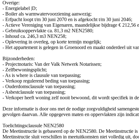
Overige:
- Energielabel |D;
- Boiler als warmwatervoorziening aanwezig;
- Erfpacht loopt t/m 30 juni 2070 en is afgekocht t/m 30 juni 2046;
- Actieve Vereniging van Eigenaren, maandelijkse bijdrage € 212,56 e
- Gebruiksoppervlakte ca. 81,3 m2 NEN2580;
- Inhoud ca. 246,3 m3 NEN258;
- Oplevering in overleg, op korte termijn mogelijk;
- Het appartement is gelegen in Groenoord en maakt onderdeel uit v
Bijzonderheden:
- Projectnotaris: Van der Valk Netwerk Notarissen;
- Zelfbewoningsplicht;
- As is where is clausule van toepassing;
- Verkoop regulerend beding van toepassing;
- Ouderdomsclausule van toepassing;
- Asbestclausule van toepassing;
- Verkoper heeft woning zelf nooit bewoond, dit wordt specifiek in 
Deze informatie is door ons met de nodige zorgvuldigheid samengestel
gevolgen daarvan. Alle opgegeven maten en oppervlakten zijn indica
Toelichtingsclausule NEN2580
De Meetinstructie is gebaseerd op de NEN2580. De Meetinstructie is
Meetinstructie sluit verschillen in meetuitkomsten niet volledig uit, 