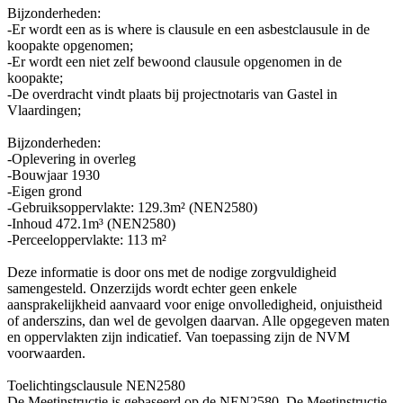
Bijzonderheden:
-Er wordt een as is where is clausule en een asbestclausule in de
koopakte opgenomen;
-Er wordt een niet zelf bewoond clausule opgenomen in de
koopakte;
-De overdracht vindt plaats bij projectnotaris van Gastel in
Vlaardingen;
Bijzonderheden:
-Oplevering in overleg
-Bouwjaar 1930
-Eigen grond
-Gebruiksoppervlakte: 129.3m² (NEN2580)
-Inhoud 472.1m³ (NEN2580)
-Perceeloppervlakte: 113 m²
Deze informatie is door ons met de nodige zorgvuldigheid
samengesteld. Onzerzijds wordt echter geen enkele
aansprakelijkheid aanvaard voor enige onvolledigheid, onjuistheid
of anderszins, dan wel de gevolgen daarvan. Alle opgegeven maten
en oppervlakten zijn indicatief. Van toepassing zijn de NVM
voorwaarden.
Toelichtingsclausule NEN2580
De Meetinstructie is gebaseerd op de NEN2580. De Meetinstructie