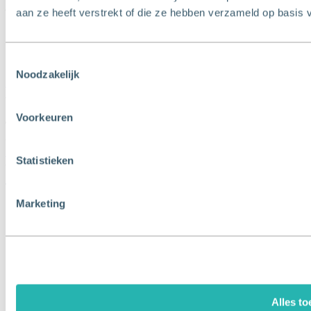
E
info@3dmakelaars.nl
aan ze heeft verstrekt of die ze hebben verzameld op basis 
Toestemmingsselectie
Noodzakelijk
Contact
Schiedam
Gerrit Verboonstraat 17
Voorkeuren
3111 AA Schiedam
© 2026 3Dmakelaars |
Privacyverklaring
Statistieken
Crealisatie door:
The MindOffice
Marketing
Alles to