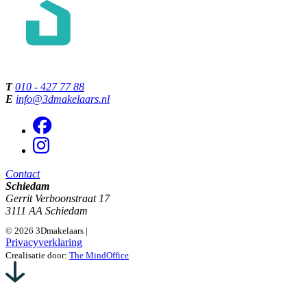
T
010 - 427 77 88
E
info@3dmakelaars.nl
Contact
Schiedam
Gerrit Verboonstraat 17
3111 AA Schiedam
© 2026 3Dmakelaars |
Privacyverklaring
Crealisatie door:
The MindOffice