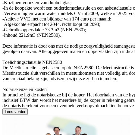
-Kozijnen voorzien van dubbel glas;
-In de koopakte wordt een ouderdomsclausule en een asbestclausule
-Verwarming en warm water middels CV uit 2009, welke in 2025 voor
-Actieve VVE met een bijdrage van 174 euro per maand;
-Afgekochte erfpacht tot 2044, recht loopt tot 2093;
-Gebruiksoppervlakte 73.3m2 (NEN 2580);
-Inhoud 221.9m3 (NEN2580).
Deze informatie is door ons met de nodige zorgvuldigheid samengestel
gevolgen daarvan. Alle opgegeven maten en oppervlakten zijn indica
Toelichtingsclausule NEN2580
De Meetinstructie is gebaseerd op de NEN2580. De Meetinstructie is
Meetinstructie sluit verschillen in meetuitkomsten niet volledig uit, 
van cruciaal belang zijn, adviseren wij deze zelf na te meten.
Notariskeuze en kosten
In principe ligt de notariskeuze bij de koper. Het doorhalen van de h
inclusief BTW dan wordt het meerdere bij de koper in rekening gebrach
de notaris berekent voor een eventuele verkoopvolmacht ten behoeve
Lees verder