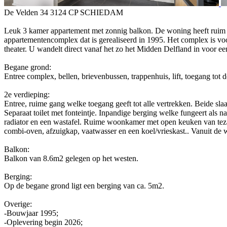
De Velden 34 3124 CP SCHIEDAM
Leuk 3 kamer appartement met zonnig balkon. De woning heeft ruim 7
appartementencomplex dat is gerealiseerd in 1995. Het complex is voo
theater. U wandelt direct vanaf het zo het Midden Delfland in voor ee
Begane grond:
Entree complex, bellen, brievenbussen, trappenhuis, lift, toegang tot 
2e verdieping:
Entree, ruime gang welke toegang geeft tot alle vertrekken. Beide sl
Separaat toilet met fonteintje. Inpandige berging welke fungeert als 
radiator en een wastafel. Ruime woonkamer met open keuken van tez
combi-oven, afzuigkap, vaatwasser en een koel/vrieskast.. Vanuit de w
Balkon:
Balkon van 8.6m2 gelegen op het westen.
Berging:
Op de begane grond ligt een berging van ca. 5m2.
Overige:
-Bouwjaar 1995;
-Oplevering begin 2026;