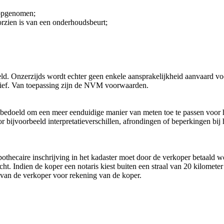
 opgenomen;
zien is van een onderhoudsbeurt;
d. Onzerzijds wordt echter geen enkele aansprakelijkheid aanvaard voo
tief. Van toepassing zijn de NVM voorwaarden.
 bedoeld om een meer eenduidige manier van meten toe te passen voor h
door bijvoorbeeld interpretatieverschillen, afrondingen of beperkingen b
ypothecaire inschrijving in het kadaster moet door de verkoper betaald 
t. Indien de koper een notaris kiest buiten een straal van 20 kilomete
 van de verkoper voor rekening van de koper.