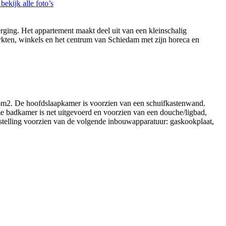
bekijk alle foto’s
ging. Het appartement maakt deel uit van een kleinschalig
arkten, winkels en het centrum van Schiedam met zijn horeca en
 6.6m2. De hoofdslaapkamer is voorzien van een schuifkastenwand.
ime badkamer is net uitgevoerd en voorzien van een douche/ligbad,
elling voorzien van de volgende inbouwapparatuur: gaskookplaat,