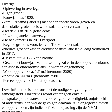
Overige
-Oplevering in overleg;
-Eigen grond;
-Bouwjaar ca. 1928;
-Verduurzaamd (label A) met onder andere vloer- gevel- en
dakisolatie, grotendeels wandisolatie, vloerverwarming
-Het dak is in 2015 geïsoleerd;
-11 zonnepanelen aanwezig.
-De badkamer is in 2019 vergroot.
-Begane grond is voorzien van Tonzon vloerisolatie;
-Nieuwe groepenkast en elektrische installatie is volledig vernieuwd
in 2017;
-Cv ketel uit 2017 (Nefit Proline
-Gezien het bouwjaar van de woning zal er in de koopovereenkomst
een asbest- ouderdomsclausule worden opgenomen;
-Woonoppervlak ca. 121m2 (nennorm 2580);
-Inhoud ca. 447m3. (nennorm 2580);
-Perceeloppervlak 170m2. (kadaster).
Deze informatie is door ons met de nodige zorgvuldigheid
samengesteld. Onzerzijds wordt echter geen enkele
aansprakelijkheid aanvaard voor enige onvolledigheid, onjuistheid
of anderszins, dan wel de gevolgen daarvan. Alle opgegeven maten
en oppervlakten zijn indicatief. Van toepassing zijn de NVM