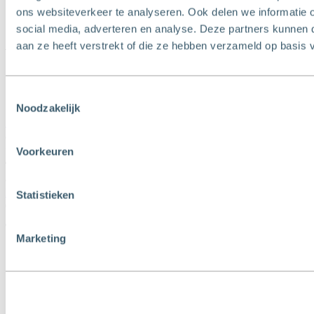
ons websiteverkeer te analyseren. Ook delen we informatie 
social media, adverteren en analyse. Deze partners kunnen
T
010 - 427 77 88
E
aan ze heeft verstrekt of die ze hebben verzameld op basis 
info@3dmakelaars.nl
Toestemmingsselectie
Noodzakelijk
Contact
Schiedam
Gerrit Verboonstraat 17
Voorkeuren
3111 AA Schiedam
© 2026 3Dmakelaars |
Privacyverklaring
Statistieken
Crealisatie door:
The MindOffice
Marketing