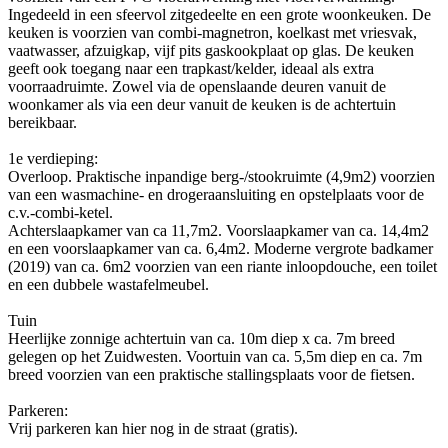
Ingedeeld in een sfeervol zitgedeelte en een grote woonkeuken. De
keuken is voorzien van combi-magnetron, koelkast met vriesvak,
vaatwasser, afzuigkap, vijf pits gaskookplaat op glas. De keuken
geeft ook toegang naar een trapkast/kelder, ideaal als extra
voorraadruimte. Zowel via de openslaande deuren vanuit de
woonkamer als via een deur vanuit de keuken is de achtertuin
bereikbaar.
1e verdieping:
Overloop. Praktische inpandige berg-/stookruimte (4,9m2) voorzien
van een wasmachine- en drogeraansluiting en opstelplaats voor de
c.v.-combi-ketel.
Achterslaapkamer van ca 11,7m2. Voorslaapkamer van ca. 14,4m2
en een voorslaapkamer van ca. 6,4m2. Moderne vergrote badkamer
(2019) van ca. 6m2 voorzien van een riante inloopdouche, een toilet
en een dubbele wastafelmeubel.
Tuin
Heerlijke zonnige achtertuin van ca. 10m diep x ca. 7m breed
gelegen op het Zuidwesten. Voortuin van ca. 5,5m diep en ca. 7m
breed voorzien van een praktische stallingsplaats voor de fietsen.
Parkeren:
Vrij parkeren kan hier nog in de straat (gratis).