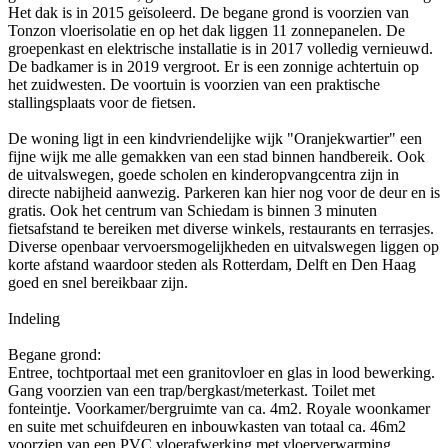
Het dak is in 2015 geïsoleerd. De begane grond is voorzien van
Tonzon vloerisolatie en op het dak liggen 11 zonnepanelen. De
groepenkast en elektrische installatie is in 2017 volledig vernieuwd.
De badkamer is in 2019 vergroot. Er is een zonnige achtertuin op
het zuidwesten. De voortuin is voorzien van een praktische
stallingsplaats voor de fietsen.
De woning ligt in een kindvriendelijke wijk "Oranjekwartier" een
fijne wijk me alle gemakken van een stad binnen handbereik. Ook
de uitvalswegen, goede scholen en kinderopvangcentra zijn in
directe nabijheid aanwezig. Parkeren kan hier nog voor de deur en is
gratis. Ook het centrum van Schiedam is binnen 3 minuten
fietsafstand te bereiken met diverse winkels, restaurants en terrasjes.
Diverse openbaar vervoersmogelijkheden en uitvalswegen liggen op
korte afstand waardoor steden als Rotterdam, Delft en Den Haag
goed en snel bereikbaar zijn.
Indeling
Begane grond:
Entree, tochtportaal met een granitovloer en glas in lood bewerking.
Gang voorzien van een trap/bergkast/meterkast. Toilet met
fonteintje. Voorkamer/bergruimte van ca. 4m2. Royale woonkamer
en suite met schuifdeuren en inbouwkasten van totaal ca. 46m2
voorzien van een PVC vloerafwerking met vloerverwarming.