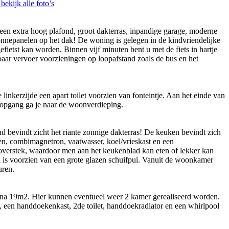
bekijk alle foto’s
een extra hoog plafond, groot dakterras, inpandige garage, moderne
epanelen op het dak! De woning is gelegen in de kindvriendelijke
ietst kan worden. Binnen vijf minuten bent u met de fiets in hartje
enbaar vervoer voorzieningen op loopafstand zoals de bus en het
inkerzijde een apart toilet voorzien van fonteintje. Aan het einde van
apopgang ga je naar de woonverdieping.
 bevindt zicht het riante zonnige dakterras! De keuken bevindt zich
en, combimagnetron, vaatwasser, koel/vrieskast en een
 overstek, waardoor men aan het keukenblad kan eten of lekker kan
l is voorzien van een grote glazen schuifpui. Vanuit de woonkamer
uren.
bijna 19m2. Hier kunnen eventueel weer 2 kamer gerealiseerd worden.
 een handdoekenkast, 2de toilet, handdoekradiator en een whirlpool