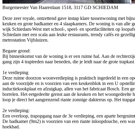
Burgemeester Van Haarenlaan 1518, 3117 GD SCHIEDAM
Deze zeer royale, ontzettend gave instap klare tussenwoning met bij
keuken en grote badkamer en 4 slaapkamers. De woning is van alle
wijk Schiedam-West met school-, speel- en sportfaciliteiten op loopaf
Schiedam met een scala aan leuke restaurants, trendy cafés en gezellige
metrostation Vijfsluizen.
Begane grond:
Bij binnenkomst van de woning is er een ruime hal. Aan de rechterzijd
gang zijn 4 traptreden naar beneden, die je leidt naar de grote trapk
1e verdieping
Deze ruime doorzon woonverdieping is praktisch ingedeeld in een ope
aan de voorzijde en is voorzien van een keukenblok in een U opstelli
inductiekookplaat en afzuigkap, allen van het fabricaat Bosch. Een g
borrelen. Het eetgedeelte grenst aan de keuken en het woongedeelte 
loop je direct het aangrenzend riante zonnige dakterras op. Het trapg
2e verdieping:
Een overloop, trapopgang naar de 3e verdieping, een aparte bergruim
De badkamer (9m2) is voorzien van een riante inloopdouche, een wast
hoekbad.