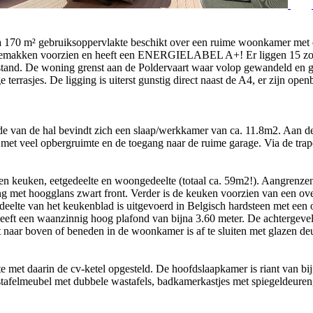
na 170 m² gebruiksoppervlakte beschikt over een ruime woonkamer met 
 gemakken voorzien en heeft een ENERGIELABEL A+! Er liggen 15 zonn
stand. De woning grenst aan de Poldervaart waar volop gewandeld en gef
 terrasjes. De ligging is uiterst gunstig direct naast de A4, er zijn op
e van de hal bevindt zich een slaap/werkkamer van ca. 11.8m2. Aan de l
ast met veel opbergruimte en de toegang naar de ruime garage. Via de tr
n keuken, eetgedeelte en woongedeelte (totaal ca. 59m2!). Aangrenzend
ng met hoogglans zwart front. Verder is de keuken voorzien van een ov
edeelte van het keukenblad is uitgevoerd in Belgisch hardsteen met een
heeft een waanzinnig hoog plafond van bijna 3.60 meter. De achtergeve
at naar boven of beneden in de woonkamer is af te sluiten met glazen de
te met daarin de cv-ketel opgesteld. De hoofdslaapkamer is riant van 
afelmeubel met dubbele wastafels, badkamerkastjes met spiegeldeuren,