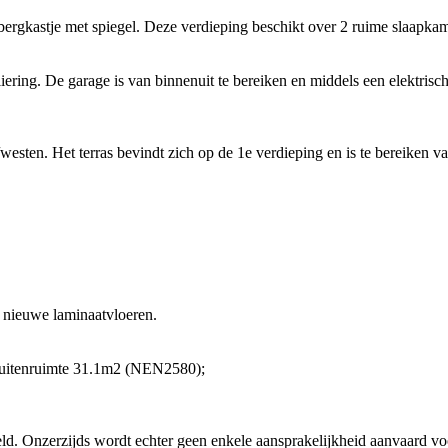
bergkastje met spiegel. Deze verdieping beschikt over 2 ruime slaapkam
ng. De garage is van binnenuit te bereiken en middels een elektrische r
westen. Het terras bevindt zich op de 1e verdieping en is te bereiken 
 nieuwe laminaatvloeren.
buitenruimte 31.1m2 (NEN2580);
d. Onzerzijds wordt echter geen enkele aansprakelijkheid aanvaard voo