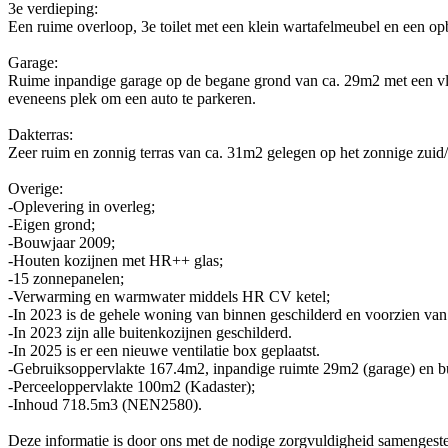
3e verdieping:
Een ruime overloop, 3e toilet met een klein wartafelmeubel en een op
Garage:
Ruime inpandige garage op de begane grond van ca. 29m2 met een vlieri
eveneens plek om een auto te parkeren.
Dakterras:
Zeer ruim en zonnig terras van ca. 31m2 gelegen op het zonnige zuid/
Overige:
-Oplevering in overleg;
-Eigen grond;
-Bouwjaar 2009;
-Houten kozijnen met HR++ glas;
-15 zonnepanelen;
-Verwarming en warmwater middels HR CV ketel;
-In 2023 is de gehele woning van binnen geschilderd en voorzien van
-In 2023 zijn alle buitenkozijnen geschilderd.
-In 2025 is er een nieuwe ventilatie box geplaatst.
-Gebruiksoppervlakte 167.4m2, inpandige ruimte 29m2 (garage) en 
-Perceeloppervlakte 100m2 (Kadaster);
-Inhoud 718.5m3 (NEN2580).
Deze informatie is door ons met de nodige zorgvuldigheid samengestel