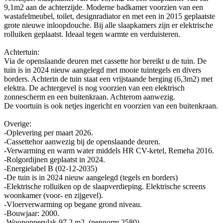
9,1m2 aan de achterzijde. Moderne badkamer voorzien van een
wastafelmeubel, toilet, designradiator en met een in 2015 geplaatste
grote nieuwe inloopdouche. Bij alle slaapkamers zijn er elektrische
rolluiken geplaatst. Ideaal tegen warmte en verduisteren.
Achtertuin:
Via de openslaande deuren met cassette hor bereikt u de tuin. De
tuin is in 2024 nieuw aangelegd met mooie tuintegels en divers
borders. Achterin de tuin staat een vrijstaande berging (6,3m2) met
elektra. De achtergevel is nog voorzien van een elektrisch
zonnescherm en een buitenkraan. Achterom aanwezig.
De voortuin is ook netjes ingericht en voorzien van een buitenkraan.
Overige:
-Oplevering per maart 2026.
-Cassettehor aanwezig bij de openslaande deuren.
-Verwarming en warm water middels HR CV-ketel, Remeha 2016.
-Rolgordijnen geplaatst in 2024.
-Energielabel B (02-12-2035)
-De tuin is in 2024 nieuw aangelegd (tegels en borders)
-Elektrische rolluiken op de slaapverdieping. Elektrische screens
woonkamer (voor- en zijgevel).
-Vloerverwarming op begane grond niveau.
-Bouwjaar: 2000.
-Woonoppervlak 97,2 m2. (nennorm 2580)