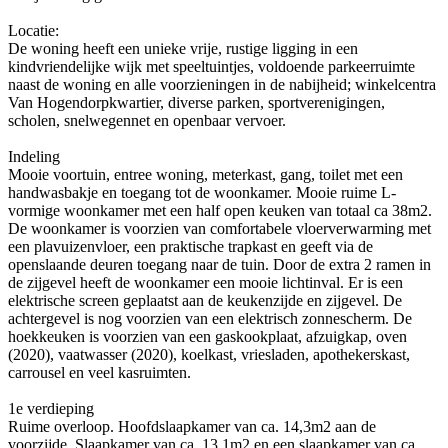
Locatie:
De woning heeft een unieke vrije, rustige ligging in een
kindvriendelijke wijk met speeltuintjes, voldoende parkeerruimte
naast de woning en alle voorzieningen in de nabijheid; winkelcentra
Van Hogendorpkwartier, diverse parken, sportverenigingen,
scholen, snelwegennet en openbaar vervoer.
Indeling
Mooie voortuin, entree woning, meterkast, gang, toilet met een
handwasbakje en toegang tot de woonkamer. Mooie ruime L-
vormige woonkamer met een half open keuken van totaal ca 38m2.
De woonkamer is voorzien van comfortabele vloerverwarming met
een plavuizenvloer, een praktische trapkast en geeft via de
openslaande deuren toegang naar de tuin. Door de extra 2 ramen in
de zijgevel heeft de woonkamer een mooie lichtinval. Er is een
elektrische screen geplaatst aan de keukenzijde en zijgevel. De
achtergevel is nog voorzien van een elektrisch zonnescherm. De
hoekkeuken is voorzien van een gaskookplaat, afzuigkap, oven
(2020), vaatwasser (2020), koelkast, vriesladen, apothekerskast,
carrousel en veel kasruimten.
1e verdieping
Ruime overloop. Hoofdslaapkamer van ca. 14,3m2 aan de
voorzijde. Slaapkamer van ca. 13,1m2 en een slaapkamer van ca.