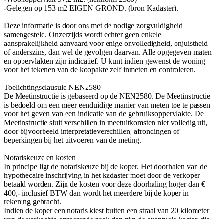
-Gelegen op 153 m2 EIGEN GROND. (bron Kadaster).
Deze informatie is door ons met de nodige zorgvuldigheid
samengesteld. Onzerzijds wordt echter geen enkele
aansprakelijkheid aanvaard voor enige onvolledigheid, onjuistheid
of anderszins, dan wel de gevolgen daarvan. Alle opgegeven maten
en oppervlakten zijn indicatief. U kunt indien gewenst de woning
voor het tekenen van de koopakte zelf inmeten en controleren.
Toelichtingsclausule NEN2580
De Meetinstructie is gebaseerd op de NEN2580. De Meetinstructie
is bedoeld om een meer eenduidige manier van meten toe te passen
voor het geven van een indicatie van de gebruiksoppervlakte. De
Meetinstructie sluit verschillen in meetuitkomsten niet volledig uit,
door bijvoorbeeld interpretatieverschillen, afrondingen of
beperkingen bij het uitvoeren van de meting.
Notariskeuze en kosten
In principe ligt de notariskeuze bij de koper. Het doorhalen van de
hypothecaire inschrijving in het kadaster moet door de verkoper
betaald worden. Zijn de kosten voor deze doorhaling hoger dan €
400,- inclusief BTW dan wordt het meerdere bij de koper in
rekening gebracht.
Indien de koper een notaris kiest buiten een straal van 20 kilometer