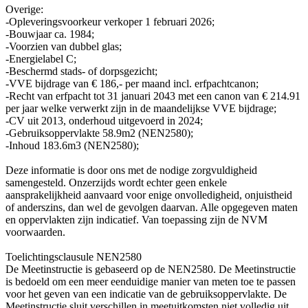
Overige:
-Opleveringsvoorkeur verkoper 1 februari 2026;
-Bouwjaar ca. 1984;
-Voorzien van dubbel glas;
-Energielabel C;
-Beschermd stads- of dorpsgezicht;
-VVE bijdrage van € 186,- per maand incl. erfpachtcanon;
-Recht van erfpacht tot 31 januari 2043 met een canon van € 214.91
per jaar welke verwerkt zijn in de maandelijkse VVE bijdrage;
-CV uit 2013, onderhoud uitgevoerd in 2024;
-Gebruiksoppervlakte 58.9m2 (NEN2580);
-Inhoud 183.6m3 (NEN2580);
Deze informatie is door ons met de nodige zorgvuldigheid
samengesteld. Onzerzijds wordt echter geen enkele
aansprakelijkheid aanvaard voor enige onvolledigheid, onjuistheid
of anderszins, dan wel de gevolgen daarvan. Alle opgegeven maten
en oppervlakten zijn indicatief. Van toepassing zijn de NVM
voorwaarden.
Toelichtingsclausule NEN2580
De Meetinstructie is gebaseerd op de NEN2580. De Meetinstructie
is bedoeld om een meer eenduidige manier van meten toe te passen
voor het geven van een indicatie van de gebruiksoppervlakte. De
Meetinstructie sluit verschillen in meetuitkomsten niet volledig uit,