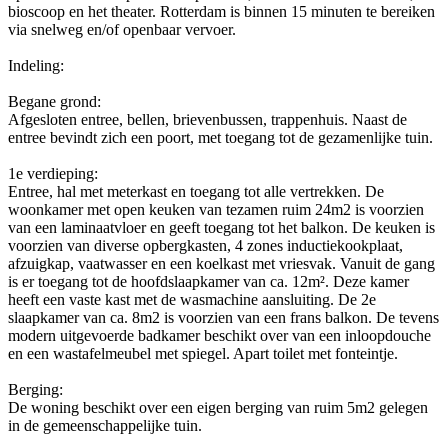
bioscoop en het theater. Rotterdam is binnen 15 minuten te bereiken
via snelweg en/of openbaar vervoer.
Indeling:
Begane grond:
Afgesloten entree, bellen, brievenbussen, trappenhuis. Naast de
entree bevindt zich een poort, met toegang tot de gezamenlijke tuin.
1e verdieping:
Entree, hal met meterkast en toegang tot alle vertrekken. De
woonkamer met open keuken van tezamen ruim 24m2 is voorzien
van een laminaatvloer en geeft toegang tot het balkon. De keuken is
voorzien van diverse opbergkasten, 4 zones inductiekookplaat,
afzuigkap, vaatwasser en een koelkast met vriesvak. Vanuit de gang
is er toegang tot de hoofdslaapkamer van ca. 12m². Deze kamer
heeft een vaste kast met de wasmachine aansluiting. De 2e
slaapkamer van ca. 8m2 is voorzien van een frans balkon. De tevens
modern uitgevoerde badkamer beschikt over van een inloopdouche
en een wastafelmeubel met spiegel. Apart toilet met fonteintje.
Berging:
De woning beschikt over een eigen berging van ruim 5m2 gelegen
in de gemeenschappelijke tuin.