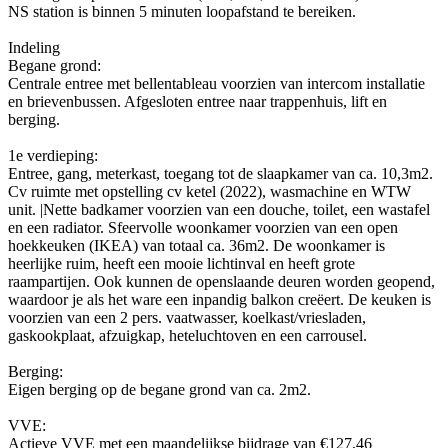
NS station is binnen 5 minuten loopafstand te bereiken.
Indeling
Begane grond:
Centrale entree met bellentableau voorzien van intercom installatie
en brievenbussen. Afgesloten entree naar trappenhuis, lift en
berging.
1e verdieping:
Entree, gang, meterkast, toegang tot de slaapkamer van ca. 10,3m2.
Cv ruimte met opstelling cv ketel (2022), wasmachine en WTW
unit. |Nette badkamer voorzien van een douche, toilet, een wastafel
en een radiator. Sfeervolle woonkamer voorzien van een open
hoekkeuken (IKEA) van totaal ca. 36m2. De woonkamer is
heerlijke ruim, heeft een mooie lichtinval en heeft grote
raampartijen. Ook kunnen de openslaande deuren worden geopend,
waardoor je als het ware een inpandig balkon creëert. De keuken is
voorzien van een 2 pers. vaatwasser, koelkast/vriesladen,
gaskookplaat, afzuigkap, heteluchtoven en een carrousel.
Berging:
Eigen berging op de begane grond van ca. 2m2.
VVE:
Actieve VVE met een maandelijkse bijdrage van €127,46