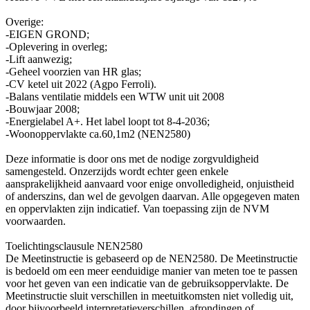
Overige:
-EIGEN GROND;
-Oplevering in overleg;
-Lift aanwezig;
-Geheel voorzien van HR glas;
-CV ketel uit 2022 (Agpo Ferroli).
-Balans ventilatie middels een WTW unit uit 2008
-Bouwjaar 2008;
-Energielabel A+. Het label loopt tot 8-4-2036;
-Woonoppervlakte ca.60,1m2 (NEN2580)
Deze informatie is door ons met de nodige zorgvuldigheid
samengesteld. Onzerzijds wordt echter geen enkele
aansprakelijkheid aanvaard voor enige onvolledigheid, onjuistheid
of anderszins, dan wel de gevolgen daarvan. Alle opgegeven maten
en oppervlakten zijn indicatief. Van toepassing zijn de NVM
voorwaarden.
Toelichtingsclausule NEN2580
De Meetinstructie is gebaseerd op de NEN2580. De Meetinstructie
is bedoeld om een meer eenduidige manier van meten toe te passen
voor het geven van een indicatie van de gebruiksoppervlakte. De
Meetinstructie sluit verschillen in meetuitkomsten niet volledig uit,
door bijvoorbeeld interpretatieverschillen, afrondingen of